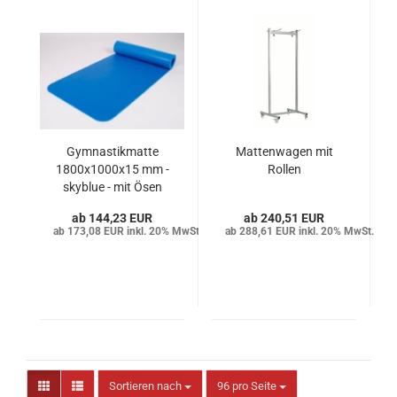
Gymnastikmatte
Mattenwagen mit
1800x1000x15 mm -
Rollen
skyblue - mit Ösen
144,23 EUR
240,51 EUR
173,08 EUR inkl. 20% MwSt.
288,61 EUR inkl. 20% MwSt.
Sortieren nach
pro Seite
Sortieren nach
96 pro Seite