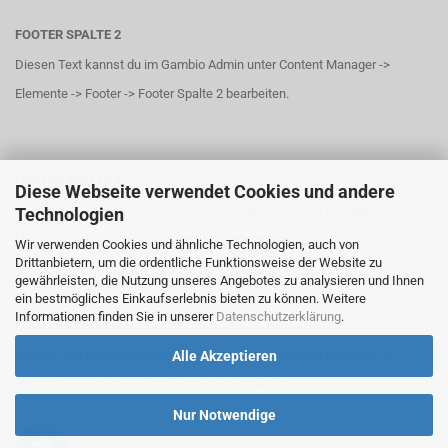
FOOTER SPALTE 2
Diesen Text kannst du im Gambio Admin unter Content Manager ->
Elemente -> Footer -> Footer Spalte 2 bearbeiten.
FOOTER SPALTE 3
Diese Webseite verwendet Cookies und andere
Diesen Text kannst du im Gambio Admin unter Content Manager ->
Technologien
Elemente -> Footer -> Footer Spalte 3 bearbeiten.
Wir verwenden Cookies und ähnliche Technologien, auch von
Drittanbietern, um die ordentliche Funktionsweise der Website zu
gewährleisten, die Nutzung unseres Angebotes zu analysieren und Ihnen
ein bestmögliches Einkaufserlebnis bieten zu können. Weitere
Informationen finden Sie in unserer
Datenschutzerklärung
.
FOOTER SPALTE 4
Diesen Text kannst du im Gambio Admin unter Content Manager ->
Alle Akzeptieren
Elemente -> Footer -> Footer Spalte 4 bearbeiten.
Nur Notwendige