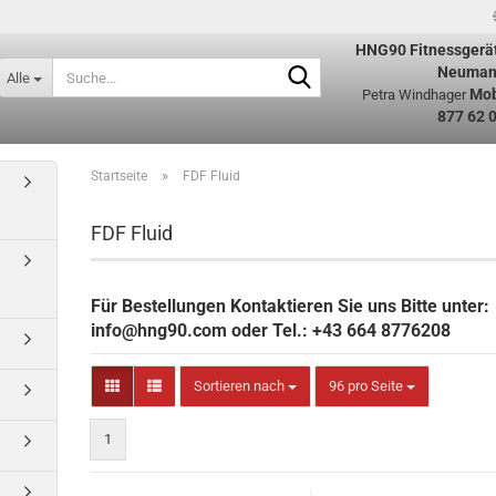
HNG90
Fitnessgerä
Suche...
Neuman
Alle
Mob
Petra Windhager
877 62 
»
Startseite
FDF Fluid
FDF Fluid
Für Bestellungen Kontaktieren Sie uns Bitte unter:
info@hng90.com oder Tel.: +43 664 8776208
Sortieren nach
pro Seite
Sortieren nach
96 pro Seite
1