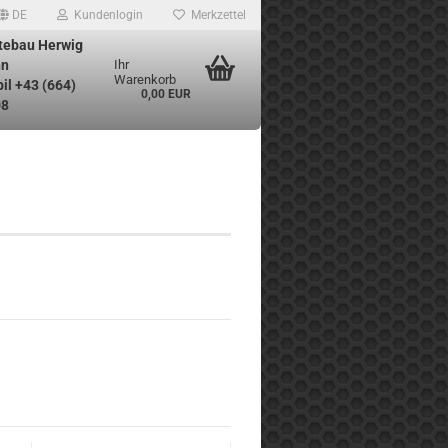
DE
Kundenlogin
Merkzettel
tebau Herwig
n
Ihr
Warenkorb
il +43 (664)
0,00 EUR
08