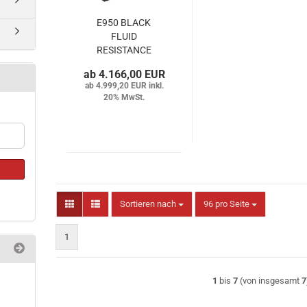
E950 BLACK
FLUID
RESISTANCE
4.166,00 EUR
4.999,20 EUR inkl.
20% MwSt.
Sortieren nach
pro Seite
Sortieren nach
96 pro Seite
1
1
bis
7
(von insgesamt
7