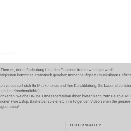
 Themen, deren Bedeutung für jeden Einzelnen immer wichtiger wird!
tigkeiten kommt es statistisch gesehen immer häufiger zu muskulären Defizit
iten verbessert sich Ihr Muskeltonus und Ihre Durchblutung, Sie bauen stabili
uch ihre Knochendichte).
lichkeiten, welche HNG90 Fitnessgerätebau Ihnen bieten kann, zum Beispiel Mult
onen (wie z.Bsp. Basketballspieler etc.) im folgenden Video sehen Sie genaue
sgerätebau!
FOOTER SPALTE 2