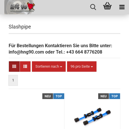
Slashpipe
Für Bestellungen Kontaktieren Sie uns Bitte unter:
info@hng90.com oder Tel.: +43 664 8776208
Sortieren nach
pro Seite
Sortieren nach
96 pro Seite
1
NEU
TOP
NEU
TOP