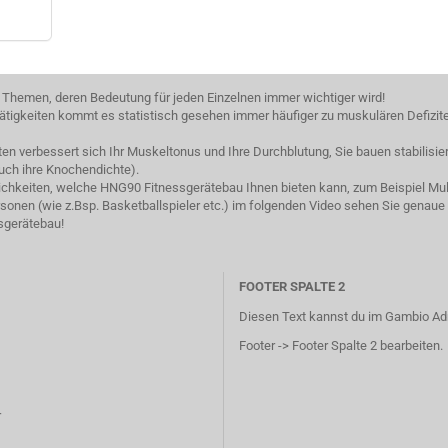
 Themen, deren Bedeutung für jeden Einzelnen immer wichtiger wird!
tigkeiten kommt es statistisch gesehen immer häufiger zu muskulären Defizit
iten verbessert sich Ihr Muskeltonus und Ihre Durchblutung, Sie bauen stabili
uch ihre Knochendichte).
lichkeiten, welche HNG90 Fitnessgerätebau Ihnen bieten kann, zum Beispiel Mult
onen (wie z.Bsp. Basketballspieler etc.) im folgenden Video sehen Sie genaue
sgerätebau!
FOOTER SPALTE 2
Diesen Text kannst du im Gambio Ad
Footer -> Footer Spalte 2 bearbeiten.
r