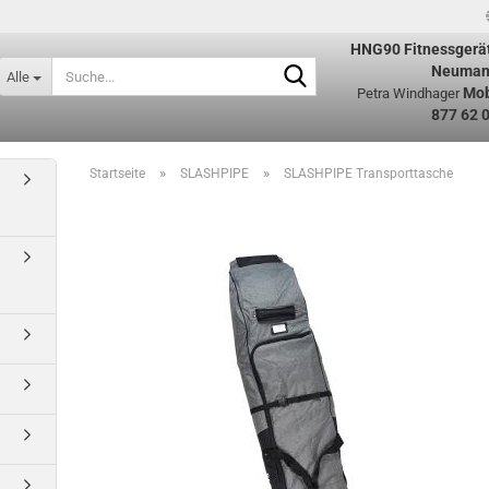
HNG90
Fitnessgerä
Suche...
Neuman
Alle
Mob
Petra Windhager
877 62 
»
»
Startseite
SLASHPIPE
SLASHPIPE Transporttasche