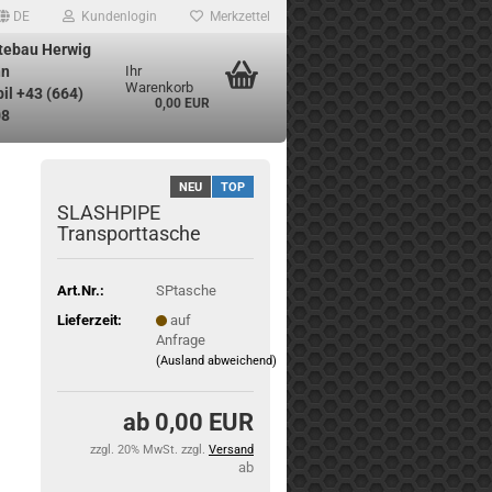
DE
Kundenlogin
Merkzettel
tebau Herwig
n
Ihr
Warenkorb
il +43 (664)
0,00 EUR
08
NEU
TOP
SLASHPIPE
Transporttasche
Art.Nr.:
SPtasche
Lieferzeit:
auf
Anfrage
(Ausland abweichend)
0,00 EUR
zzgl. 20% MwSt. zzgl.
Versand