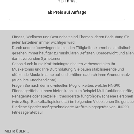
Hip Thrust
Preis auf Anfrage
Fitness, Wellness und Gesundheit sind Themen, deren Bedeutung für
jeden Einzelnen immer wichtiger wird!
Durch unsere überwiegend sitzenden Tätigkeiten kommt es statistisch
gesehen immer häufiger zu muskulären Defiziten, Übergewicht und allen
damit verbunden Symptomen.
Schon durch kurze Krafttrainingseinheiten verbessert sich Ihr
Muskeltonus und Ihre Durchblutung, Sie bauen stabilisierende und
stützende Muskelmasse auf und erhöhen dadurch ihren Grundumsatz
(auch ihre Knochendichte).
Fragen Sie nach den individuellen Möglichkeiten, welche HNG90
Fitnessgerätebau Ihnen bieten kann, zum Beispiel Multifunktionsgeräte,
Rehageräte oder spezielle Fitnessgeräte für großgewachsene Personen
(wie z.Bsp. Basketballspieler etc.) im folgenden Video sehen Sie genaue
für diese Sportler maßgeschneiderte Krafttrainingsgeräte von HNG90
Fitnessgerätebau!
MEHR ÜBER...