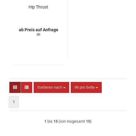
Hip Thrust
Preis auf Anfrage
Sortieren nach
pro Seite
Sortieren nach
96 pro Seite
1
1
bis
15
(von insgesamt
15
)