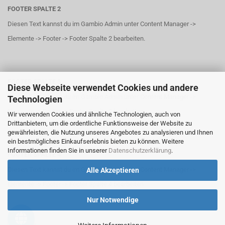
FOOTER SPALTE 2
Diesen Text kannst du im Gambio Admin unter Content Manager ->
Elemente -> Footer -> Footer Spalte 2 bearbeiten.
FOOTER SPALTE 3
Diese Webseite verwendet Cookies und andere
Diesen Text kannst du im Gambio Admin unter Content Manager ->
Technologien
Elemente -> Footer -> Footer Spalte 3 bearbeiten.
Wir verwenden Cookies und ähnliche Technologien, auch von
Drittanbietern, um die ordentliche Funktionsweise der Website zu
gewährleisten, die Nutzung unseres Angebotes zu analysieren und Ihnen
ein bestmögliches Einkaufserlebnis bieten zu können. Weitere
Informationen finden Sie in unserer
Datenschutzerklärung
.
FOOTER SPALTE 4
Diesen Text kannst du im Gambio Admin unter Content Manager ->
Alle Akzeptieren
Elemente -> Footer -> Footer Spalte 4 bearbeiten.
Nur Notwendige