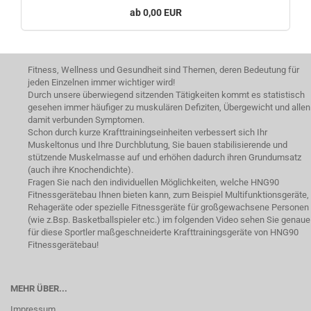
0,00 EUR
Fitness, Wellness und Gesundheit sind Themen, deren Bedeutung für
jeden Einzelnen immer wichtiger wird!
Durch unsere überwiegend sitzenden Tätigkeiten kommt es statistisch
gesehen immer häufiger zu muskulären Defiziten, Übergewicht und allen
damit verbunden Symptomen.
Schon durch kurze Krafttrainingseinheiten verbessert sich Ihr
Muskeltonus und Ihre Durchblutung, Sie bauen stabilisierende und
stützende Muskelmasse auf und erhöhen dadurch ihren Grundumsatz
(auch ihre Knochendichte).
Fragen Sie nach den individuellen Möglichkeiten, welche HNG90
Fitnessgerätebau Ihnen bieten kann, zum Beispiel Multifunktionsgeräte,
Rehageräte oder spezielle Fitnessgeräte für großgewachsene Personen
(wie z.Bsp. Basketballspieler etc.) im folgenden Video sehen Sie genaue
für diese Sportler maßgeschneiderte Krafttrainingsgeräte von HNG90
Fitnessgerätebau!
MEHR ÜBER...
Impressum