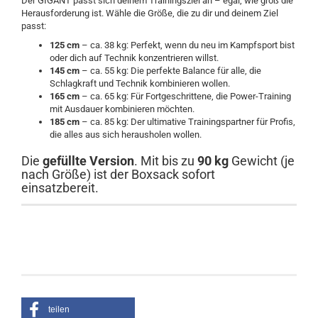
Der GIGANT passt sich deinem Trainingsziel an – egal, wie groß die
Herausforderung ist. Wähle die Größe, die zu dir und deinem Ziel
passt:
125 cm
– ca. 38 kg: Perfekt, wenn du neu im Kampfsport bist
oder dich auf Technik konzentrieren willst.
145 cm
– ca. 55 kg: Die perfekte Balance für alle, die
Schlagkraft und Technik kombinieren wollen.
165 cm
– ca. 65 kg: Für Fortgeschrittene, die Power-Training
mit Ausdauer kombinieren möchten.
185 cm
– ca. 85 kg: Der ultimative Trainingspartner für Profis,
die alles aus sich herausholen wollen.
Die
gefüllte Version
. Mit bis zu
90 kg
Gewicht (je
nach Größe) ist der Boxsack sofort
einsatzbereit.
teilen