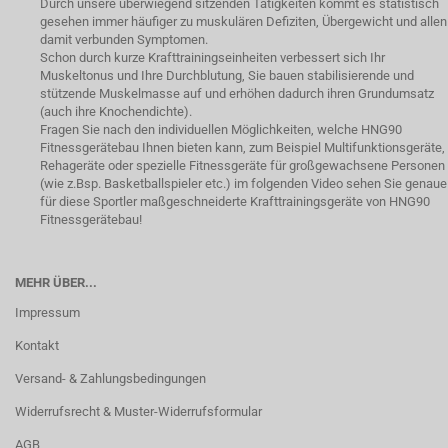
Durch unsere überwiegend sitzenden Tätigkeiten kommt es statistisch
gesehen immer häufiger zu muskulären Defiziten, Übergewicht und allen
damit verbunden Symptomen.
Schon durch kurze Krafttrainingseinheiten verbessert sich Ihr
Muskeltonus und Ihre Durchblutung, Sie bauen stabilisierende und
stützende Muskelmasse auf und erhöhen dadurch ihren Grundumsatz
(auch ihre Knochendichte).
Fragen Sie nach den individuellen Möglichkeiten, welche HNG90
Fitnessgerätebau Ihnen bieten kann, zum Beispiel Multifunktionsgeräte,
Rehageräte oder spezielle Fitnessgeräte für großgewachsene Personen
(wie z.Bsp. Basketballspieler etc.) im folgenden Video sehen Sie genaue
für diese Sportler maßgeschneiderte Krafttrainingsgeräte von HNG90
Fitnessgerätebau!
MEHR ÜBER...
Impressum
Kontakt
Versand- & Zahlungsbedingungen
Widerrufsrecht & Muster-Widerrufsformular
AGB