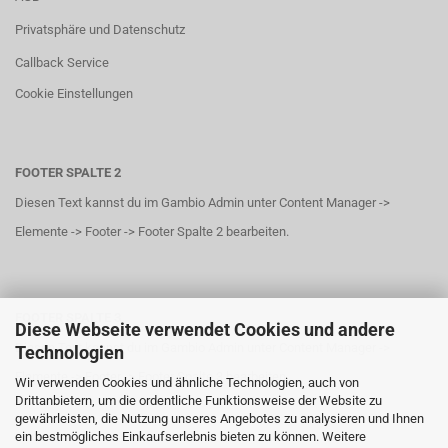
Privatsphäre und Datenschutz
Callback Service
Cookie Einstellungen
FOOTER SPALTE 2
Diesen Text kannst du im Gambio Admin unter Content Manager ->
Elemente -> Footer -> Footer Spalte 2 bearbeiten.
FOOTER SPALTE 3
Diese Webseite verwendet Cookies und andere
Diesen Text kannst du im Gambio Admin unter Content Manager ->
Technologien
Elemente -> Footer -> Footer Spalte 3 bearbeiten.
Wir verwenden Cookies und ähnliche Technologien, auch von
Drittanbietern, um die ordentliche Funktionsweise der Website zu
gewährleisten, die Nutzung unseres Angebotes zu analysieren und Ihnen
ein bestmögliches Einkaufserlebnis bieten zu können. Weitere