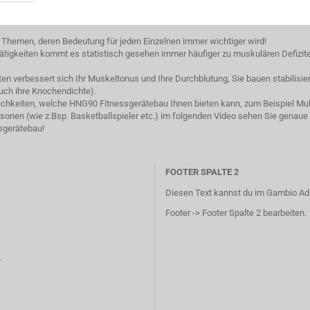
 Themen, deren Bedeutung für jeden Einzelnen immer wichtiger wird!
tigkeiten kommt es statistisch gesehen immer häufiger zu muskulären Defizit
iten verbessert sich Ihr Muskeltonus und Ihre Durchblutung, Sie bauen stabili
uch ihre Knochendichte).
lichkeiten, welche HNG90 Fitnessgerätebau Ihnen bieten kann, zum Beispiel Mult
onen (wie z.Bsp. Basketballspieler etc.) im folgenden Video sehen Sie genaue
sgerätebau!
FOOTER SPALTE 2
Diesen Text kannst du im Gambio Ad
Footer -> Footer Spalte 2 bearbeiten.
r