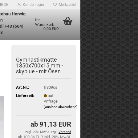
DE
Kundenlogin
Merkzettel
tebau Herwig
n
Ihr
Warenkorb
il +43 (664)
0,00 EUR
08
Gymnastikmatte
1850x700x15 mm -
skyblue - mit Ösen
Art.Nr.:
fr809ös
Lieferzeit:
auf
Anfrage
(Ausland abweichend)
91,13 EUR
zzgl. 20% MwSt. zzgl.
Versand
109,36 EUR inkl. 20% MwSt.