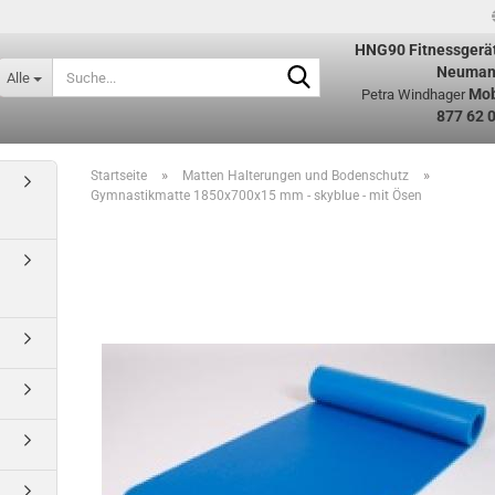
HNG90
Fitnessgerä
Suche...
Neuman
Alle
Mob
Petra Windhager
877 62 
»
»
Startseite
Matten Halterungen und Bodenschutz
Gymnastikmatte 1850x700x15 mm - skyblue - mit Ösen