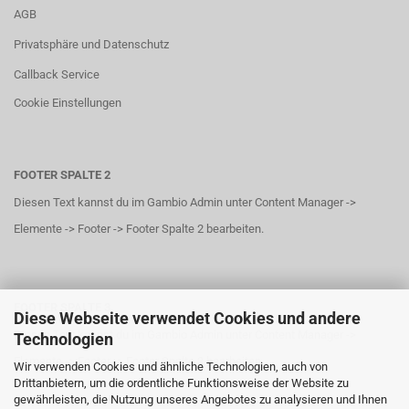
AGB
Privatsphäre und Datenschutz
Callback Service
Cookie Einstellungen
FOOTER SPALTE 2
Diesen Text kannst du im Gambio Admin unter Content Manager ->
Elemente -> Footer -> Footer Spalte 2 bearbeiten.
FOOTER SPALTE 3
Diese Webseite verwendet Cookies und andere
Diesen Text kannst du im Gambio Admin unter Content Manager ->
Technologien
Elemente -> Footer -> Footer Spalte 3 bearbeiten.
Wir verwenden Cookies und ähnliche Technologien, auch von
Drittanbietern, um die ordentliche Funktionsweise der Website zu
gewährleisten, die Nutzung unseres Angebotes zu analysieren und Ihnen