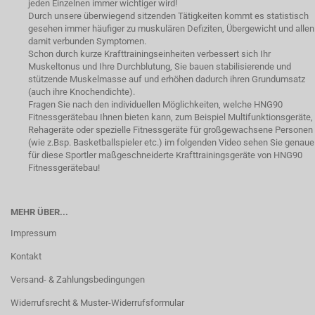
jeden Einzelnen immer wichtiger wird!
Durch unsere überwiegend sitzenden Tätigkeiten kommt es statistisch
gesehen immer häufiger zu muskulären Defiziten, Übergewicht und allen
damit verbunden Symptomen.
Schon durch kurze Krafttrainingseinheiten verbessert sich Ihr
Muskeltonus und Ihre Durchblutung, Sie bauen stabilisierende und
stützende Muskelmasse auf und erhöhen dadurch ihren Grundumsatz
(auch ihre Knochendichte).
Fragen Sie nach den individuellen Möglichkeiten, welche HNG90
Fitnessgerätebau Ihnen bieten kann, zum Beispiel Multifunktionsgeräte,
Rehageräte oder spezielle Fitnessgeräte für großgewachsene Personen
(wie z.Bsp. Basketballspieler etc.) im folgenden Video sehen Sie genaue
für diese Sportler maßgeschneiderte Krafttrainingsgeräte von HNG90
Fitnessgerätebau!
MEHR ÜBER...
Impressum
Kontakt
Versand- & Zahlungsbedingungen
Widerrufsrecht & Muster-Widerrufsformular