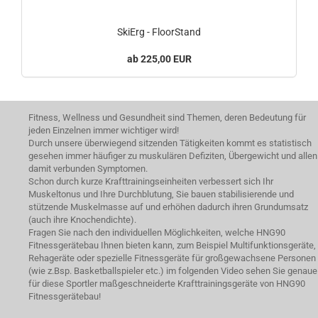
SkiErg - FloorStand
225,00 EUR
Fitness, Wellness und Gesundheit sind Themen, deren Bedeutung für
jeden Einzelnen immer wichtiger wird!
Durch unsere überwiegend sitzenden Tätigkeiten kommt es statistisch
gesehen immer häufiger zu muskulären Defiziten, Übergewicht und allen
damit verbunden Symptomen.
Schon durch kurze Krafttrainingseinheiten verbessert sich Ihr
Muskeltonus und Ihre Durchblutung, Sie bauen stabilisierende und
stützende Muskelmasse auf und erhöhen dadurch ihren Grundumsatz
(auch ihre Knochendichte).
Fragen Sie nach den individuellen Möglichkeiten, welche HNG90
Fitnessgerätebau Ihnen bieten kann, zum Beispiel Multifunktionsgeräte,
Rehageräte oder spezielle Fitnessgeräte für großgewachsene Personen
(wie z.Bsp. Basketballspieler etc.) im folgenden Video sehen Sie genaue
für diese Sportler maßgeschneiderte Krafttrainingsgeräte von HNG90
Fitnessgerätebau!