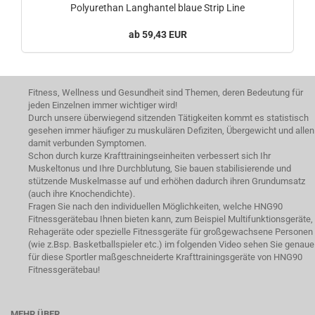
Polyurethan Langhantel blaue Strip Line
59,43 EUR
Fitness, Wellness und Gesundheit sind Themen, deren Bedeutung für
jeden Einzelnen immer wichtiger wird!
Durch unsere überwiegend sitzenden Tätigkeiten kommt es statistisch
gesehen immer häufiger zu muskulären Defiziten, Übergewicht und allen
damit verbunden Symptomen.
Schon durch kurze Krafttrainingseinheiten verbessert sich Ihr
Muskeltonus und Ihre Durchblutung, Sie bauen stabilisierende und
stützende Muskelmasse auf und erhöhen dadurch ihren Grundumsatz
(auch ihre Knochendichte).
Fragen Sie nach den individuellen Möglichkeiten, welche HNG90
Fitnessgerätebau Ihnen bieten kann, zum Beispiel Multifunktionsgeräte,
Rehageräte oder spezielle Fitnessgeräte für großgewachsene Personen
(wie z.Bsp. Basketballspieler etc.) im folgenden Video sehen Sie genaue
für diese Sportler maßgeschneiderte Krafttrainingsgeräte von HNG90
Fitnessgerätebau!
MEHR ÜBER...