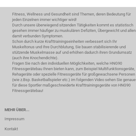
Fitness, Wellness und Gesundheit sind Themen, deren Bedeutung für
jeden Einzelnen immer wichtiger wird!
Durch unsere überwiegend sitzenden Tätigkeiten kommt es statistisch
gesehen immer häufiger zu muskulären Defiziten, Übergewicht und allen
damit verbunden Symptomen.
Schon durch kurze Krafttrainingseinheiten verbessert sich Ihr
Muskeltonus und Ihre Durchblutung, Sie bauen stabilisierende und
stützende Muskelmasse auf und erhöhen dadurch ihren Grundumsatz
(auch ihre Knochendichte).
Fragen Sie nach den individuellen Möglichkeiten, welche HNG90
Fitnessgerätebau Ihnen bieten kann, zum Beispiel Multifunktionsgeräte,
Rehageräte oder spezielle Fitnessgeräte für großgewachsene Personen
(wie z.Bsp. Basketballspieler etc.) im folgenden Video sehen Sie genaue
für diese Sportler maßgeschneiderte Krafttrainingsgeräte von HNG90
Fitnessgerätebau!
MEHR ÜBER...
Impressum
Kontakt