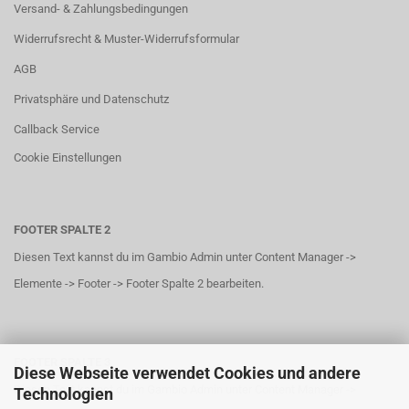
Versand- & Zahlungsbedingungen
Widerrufsrecht & Muster-Widerrufsformular
AGB
Privatsphäre und Datenschutz
Callback Service
Cookie Einstellungen
FOOTER SPALTE 2
Diesen Text kannst du im Gambio Admin unter Content Manager ->
Elemente -> Footer -> Footer Spalte 2 bearbeiten.
FOOTER SPALTE 3
Diese Webseite verwendet Cookies und andere
Diesen Text kannst du im Gambio Admin unter Content Manager ->
Technologien