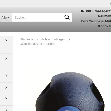
HNG90
Fitnessgerä
Suche...
Neuman
Alle
Mob
Petra Windhager
877 62 
»
»
Startseite
Bälle und Ablagen
Medizinball 9 kg mit Griff