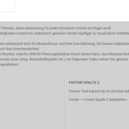
 Themen, deren Bedeutung für jeden Einzelnen immer wichtiger wird!
tigkeiten kommt es statistisch gesehen immer häufiger zu muskulären Defizit
iten verbessert sich Ihr Muskeltonus und Ihre Durchblutung, Sie bauen stabili
uch ihre Knochendichte).
lichkeiten, welche HNG90 Fitnessgerätebau Ihnen bieten kann, zum Beispiel Mult
onen (wie z.Bsp. Basketballspieler etc.) im folgenden Video sehen Sie genaue
sgerätebau!
FOOTER SPALTE 2
Diesen Text kannst du im Gambio Ad
Footer -> Footer Spalte 2 bearbeiten.
r