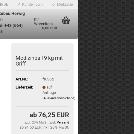
DE
Kundenlogin
Merkzettel
tebau Herwig
n
Ihr
Warenkorb
il +43 (664)
0,00 EUR
08
Medizinball 9 kg mit
Griff
Art.Nr.:
fr630g
Lieferzeit:
auf
Anfrage
(Ausland abweichend)
76,25 EUR
zzgl. 20% MwSt. zzgl.
Versand
91,50 EUR inkl. 20% MwSt.