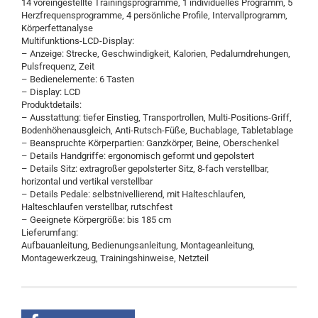
14 voreingestellte Trainingsprogramme, 1 individuelles Programm, 5
Herzfrequensprogramme, 4 persönliche Profile, Intervallprogramm,
Körperfettanalyse
Multifunktions-LCD-Display:
– Anzeige: Strecke, Geschwindigkeit, Kalorien, Pedalumdrehungen,
Pulsfrequenz, Zeit
– Bedienelemente: 6 Tasten
– Display: LCD
Produktdetails:
– Ausstattung: tiefer Einstieg, Transportrollen, Multi-Positions-Griff,
Bodenhöhenausgleich, Anti-Rutsch-Füße, Buchablage, Tabletablage
– Beanspruchte Körperpartien: Ganzkörper, Beine, Oberschenkel
– Details Handgriffe: ergonomisch geformt und gepolstert
– Details Sitz: extragroßer gepolsterter Sitz, 8-fach verstellbar,
horizontal und vertikal verstellbar
– Details Pedale: selbstnivellierend, mit Halteschlaufen,
Halteschlaufen verstellbar, rutschfest
– Geeignete Körpergröße: bis 185 cm
Lieferumfang:
Aufbauanleitung, Bedienungsanleitung, Montageanleitung,
Montagewerkzeug, Trainingshinweise, Netzteil