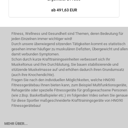
491,63 EUR
Fitness, Wellness und Gesundheit sind Themen, deren Bedeutung für
jeden Einzelnen immer wichtiger wird!
Durch unsere überwiegend sitzenden Tätigkeiten kommt es statistisch
gesehen immer häufiger zu muskulären Defiziten, Übergewicht und allen
damit verbunden Symptomen.
Schon durch kurze Krafttrainingseinheiten verbessert sich Ihr
Muskeltonus und Ihre Durchblutung, Sie bauen stabilisierende und
stützende Muskelmasse auf und erhöhen dadurch ihren Grundumsatz
(auch ihre Knochendichte).
Fragen Sie nach den individuellen Möglichkeiten, welche HNG90
Fitnessgerätebau Ihnen bieten kann, zum Beispiel Multifunktionsgeräte,
Rehageräte oder spezielle Fitnessgeräte für großgewachsene Personen
(wie z.Bsp. Basketballspieler etc.) im folgenden Video sehen Sie genaue
für diese Sportler maßgeschneiderte Krafttrainingsgeräte von HNG90
Fitnessgerätebau!
MEHR ÜBER...