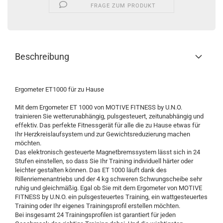
FRAGE ZUM PRODUKT
Beschreibung
Ergometer ET1000 für zu Hause
Mit dem Ergometer ET 1000 von MOTIVE FITNESS by U.N.O.
trainieren Sie wetterunabhängig, pulsgesteuert, zeitunabhängig und
effektiv. Das perfekte Fitnessgerät für alle die zu Hause etwas für
Ihr Herzkreislaufsystem und zur Gewichtsreduzierung machen
möchten.
Das elektronisch gesteuerte Magnetbremssystem lässt sich in 24
Stufen einstellen, so dass Sie Ihr Training individuell härter oder
leichter gestalten können. Das ET 1000 läuft dank des
Rillenriemenantriebs und der 4 kg schweren Schwungscheibe sehr
ruhig und gleichmäßig. Egal ob Sie mit dem Ergometer von MOTIVE
FITNESS by U.N.O. ein pulsgesteuertes Training, ein wattgesteuertes
Training oder Ihr eigenes Trainingsprofil erstellen möchten.
Bei insgesamt 24 Trainingsprofilen ist garantiert für jeden