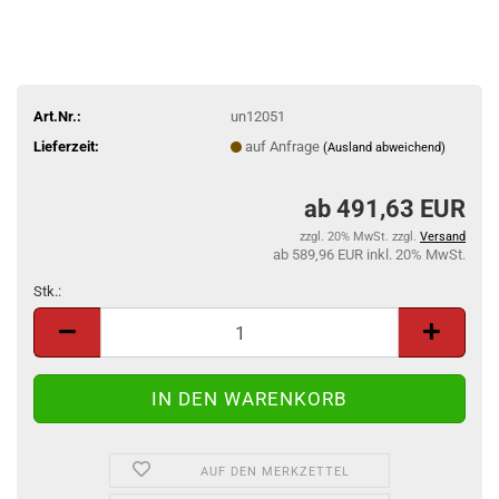
Art.Nr.:
un12051
Lieferzeit:
auf Anfrage
(Ausland abweichend)
491,63 EUR
zzgl. 20% MwSt. zzgl.
Versand
589,96 EUR inkl. 20% MwSt.
Stk.:
Stk.
AUF DEN MERKZETTEL