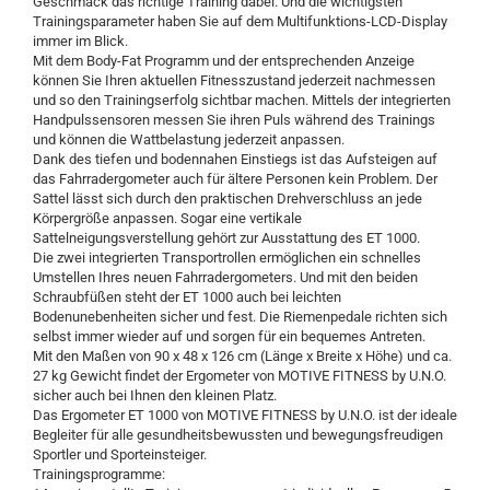
Geschmack das richtige Training dabei. Und die wichtigsten
Trainingsparameter haben Sie auf dem Multifunktions-LCD-Display
immer im Blick.
Mit dem Body-Fat Programm und der entsprechenden Anzeige
können Sie Ihren aktuellen Fitnesszustand jederzeit nachmessen
und so den Trainingserfolg sichtbar machen. Mittels der integrierten
Handpulssensoren messen Sie ihren Puls während des Trainings
und können die Wattbelastung jederzeit anpassen.
Dank des tiefen und bodennahen Einstiegs ist das Aufsteigen auf
das Fahrradergometer auch für ältere Personen kein Problem. Der
Sattel lässt sich durch den praktischen Drehverschluss an jede
Körpergröße anpassen. Sogar eine vertikale
Sattelneigungsverstellung gehört zur Ausstattung des ET 1000.
Die zwei integrierten Transportrollen ermöglichen ein schnelles
Umstellen Ihres neuen Fahrradergometers. Und mit den beiden
Schraubfüßen steht der ET 1000 auch bei leichten
Bodenunebenheiten sicher und fest. Die Riemenpedale richten sich
selbst immer wieder auf und sorgen für ein bequemes Antreten.
Mit den Maßen von 90 x 48 x 126 cm (Länge x Breite x Höhe) und ca.
27 kg Gewicht findet der Ergometer von MOTIVE FITNESS by U.N.O.
sicher auch bei Ihnen den kleinen Platz.
Das Ergometer ET 1000 von MOTIVE FITNESS by U.N.O. ist der ideale
Begleiter für alle gesundheitsbewussten und bewegungsfreudigen
Sportler und Sporteinsteiger.
Trainingsprogramme: