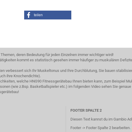
teilen
 Themen, deren Bedeutung für jeden Einzelnen immer wichtiger wird!
tigkeiten kommt es statistisch gesehen immer häufiger zu muskulären Defizit
iten verbessert sich Ihr Muskeltonus und Ihre Durchblutung, Sie bauen stabili
uch ihre Knochendichte).
lichkeiten, welche HNG90 Fitnessgerätebau Ihnen bieten kann, zum Beispiel Mult
onen (wie z.Bsp. Basketballspieler etc.) im folgenden Video sehen Sie genaue
sgerätebau!
FOOTER SPALTE 2
Diesen Text kannst du im Gambio Ad
Footer -> Footer Spalte 2 bearbeiten.