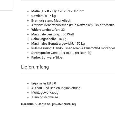
Maße (L × B × H):
120 × 59 × 151 cm
Gewicht:
61,5 kg
Bremssystem:
Magnetisch
Antrieb:
Generatorbetrieb (kein Netzanschluss erforderlic
Widerstandsstufen:
32
Maximale Leistung:
450 Watt
Schwungscheibe:
15 kg
Maximales Benutzergewicht:
150 kg
Pulsmessung:
Handpulssensoren & Bluetooth-Empfänge
Stromquelle:
Generator (autarker Betrieb)
Farbe:
Schwarz-Silber
Lieferumfang
Ergometer EB 5.0
Aufbau- und Bedienungsanleitung
Montagewerkzeug
Trainingshinweise
Garantie:
2 Jahre bei privater Nutzung