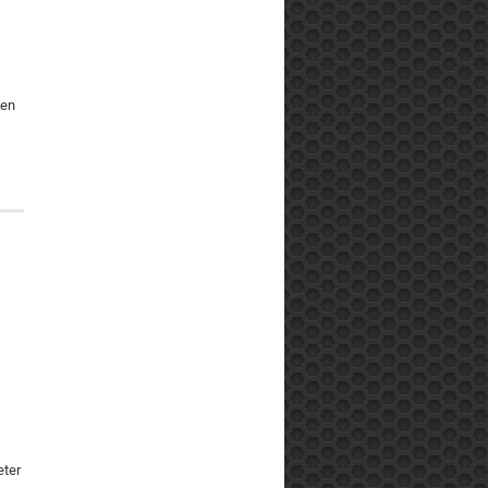
sen
eter