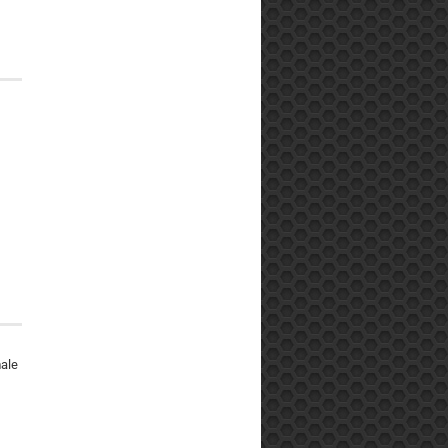
e
male