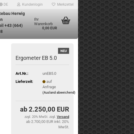
DE
Kundenlogin
Merkzettel
tebau Herwig
n
Ihr
Warenkorb
il +43 (664)
0,00 EUR
08
NEU
Ergometer EB 5.0
Art.Nr.:
unEB5.0
Lieferzeit:
auf
Anfrage
(Ausland abweichend)
2.250,00 EUR
zzgl. 20% MwSt. zzgl.
Versand
2.700,00 EUR inkl. 20%
MwSt.