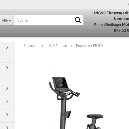
HNG90
Fitnessgerä
Suche...
Neuman
Alle
Mob
Petra Windhager
877 62 
»
»
Startseite
UNO Fitness
Ergometer EB 5.0