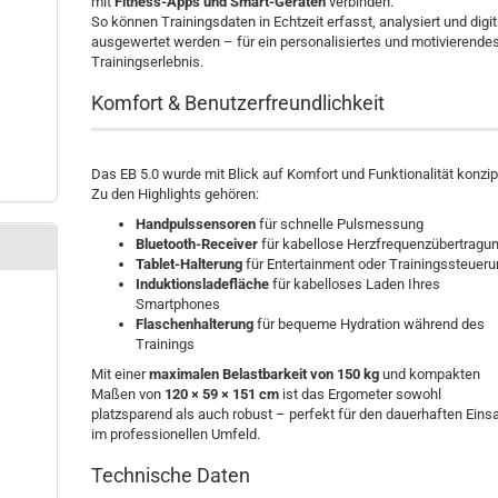
mit
Fitness-Apps und Smart-Geräten
verbinden.
So können Trainingsdaten in Echtzeit erfasst, analysiert und digit
ausgewertet werden – für ein personalisiertes und motivierende
Trainingserlebnis.
Komfort & Benutzerfreundlichkeit
Das EB 5.0 wurde mit Blick auf Komfort und Funktionalität konzipi
Zu den Highlights gehören:
Handpulssensoren
für schnelle Pulsmessung
Bluetooth-Receiver
für kabellose Herzfrequenzübertragu
Tablet-Halterung
für Entertainment oder Trainingssteuer
Induktionsladefläche
für kabelloses Laden Ihres
Smartphones
Flaschenhalterung
für bequeme Hydration während des
Trainings
Mit einer
maximalen Belastbarkeit von 150 kg
und kompakten
Maßen von
120 × 59 × 151 cm
ist das Ergometer sowohl
platzsparend als auch robust – perfekt für den dauerhaften Eins
im professionellen Umfeld.
Technische Daten