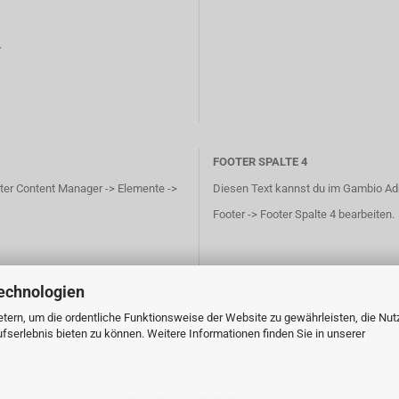
r
FOOTER SPALTE 4
ter Content Manager -> Elemente ->
Diesen Text kannst du im Gambio Ad
Footer -> Footer Spalte 4 bearbeiten.
echnologien
tern, um die ordentliche Funktionsweise der Website zu gewährleisten, die Nu
serlebnis bieten zu können. Weitere Informationen finden Sie in unserer
Webshop
by Gambio.de © 2026