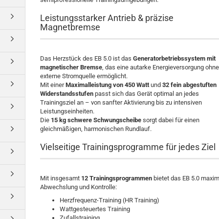
Leistungsstarker Antrieb & präzise
Magnetbremse
Das Herzstück des EB 5.0 ist das
Generatorbetriebssystem mit
magnetischer Bremse
, das eine autarke Energieversorgung ohn
externe Stromquelle ermöglicht.
Mit einer
Maximalleistung von 450 Watt
und
32 fein abgestuften
Widerstandsstufen
passt sich das Gerät optimal an jedes
Trainingsziel an – von sanfter Aktivierung bis zu intensiven
Leistungseinheiten.
Die
15 kg schwere Schwungscheibe
sorgt dabei für einen
gleichmäßigen, harmonischen Rundlauf.
Vielseitige Trainingsprogramme für jedes Ziel
Mit insgesamt
12 Trainingsprogrammen
bietet das EB 5.0 maxi
Abwechslung und Kontrolle:
Herzfrequenz-Training (HR Training)
Wattgesteuertes Training
Zufallstraining