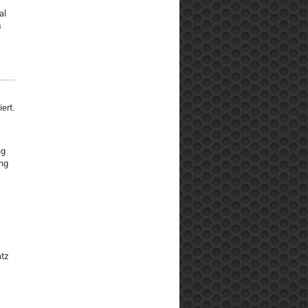
al
s
ert.
ng
ung
atz