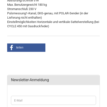
Abstufung/Schritte 5 W
Max. Benutzergewicht 180 kg
Stromanschluß 230 V
Pulsmessung1-Kanal, EKG-genau, mit POLAR-Sender (in der
Lieferung nicht enthalten)
Einstellmöglichkeiten Horizontale und vertikale Sattelverstellung (bei
CYCLE 450 mit Gasdruckfeder)
teilen
Newsletter-Anmeldung
WEITER
E-
ZUR
Mail
NEWSLETTER-