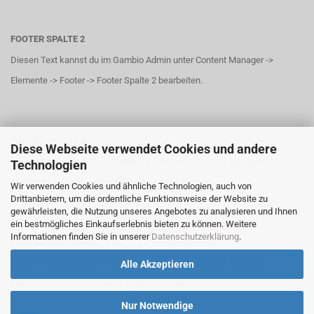
FOOTER SPALTE 2
Diesen Text kannst du im Gambio Admin unter Content Manager ->
Elemente -> Footer -> Footer Spalte 2 bearbeiten.
FOOTER SPALTE 3
Diese Webseite verwendet Cookies und andere
Diesen Text kannst du im Gambio Admin unter Content Manager ->
Technologien
Elemente -> Footer -> Footer Spalte 3 bearbeiten.
Wir verwenden Cookies und ähnliche Technologien, auch von
Drittanbietern, um die ordentliche Funktionsweise der Website zu
gewährleisten, die Nutzung unseres Angebotes zu analysieren und Ihnen
ein bestmögliches Einkaufserlebnis bieten zu können. Weitere
Informationen finden Sie in unserer
Datenschutzerklärung
.
FOOTER SPALTE 4
Diesen Text kannst du im Gambio Admin unter Content Manager ->
Alle Akzeptieren
Elemente -> Footer -> Footer Spalte 4 bearbeiten.
Nur Notwendige