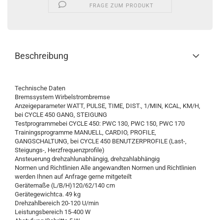
FRAGE ZUM PRODUKT
Beschreibung
Technische Daten
Bremssystem Wirbelstrombremse
Anzeigeparameter WATT, PULSE, TIME, DIST., 1/MIN, KCAL, KM/H,
bei CYCLE 450 GANG, STEIGUNG
Testprogrammebei CYCLE 450: PWC 130, PWC 150, PWC 170
Trainingsprogramme MANUELL, CARDIO, PROFILE,
GANGSCHALTUNG, bei CYCLE 450 BENUTZERPROFILE (Last-,
Steigungs-, Herzfrequenzprofile)
Ansteuerung drehzahlunabhängig, drehzahlabhängig
Normen und Richtlinien Alle angewandten Normen und Richtlinien
werden Ihnen auf Anfrage gerne mitgeteilt
Gerätemaße (L/B/H)120/62/140 cm
Gerätegewichtca. 49 kg
Drehzahlbereich 20-120 U/min
Leistungsbereich 15-400 W