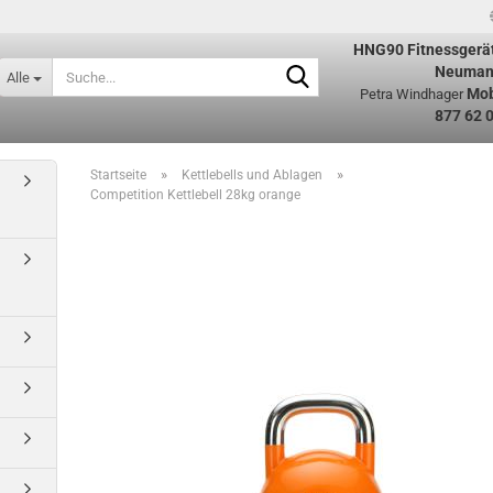
HNG90
Fitnessgerä
Suche...
Neuman
Alle
Mob
Petra Windhager
877 62 
»
»
Startseite
Kettlebells und Ablagen
Competition Kettlebell 28kg orange