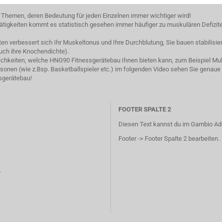
 Themen, deren Bedeutung für jeden Einzelnen immer wichtiger wird!
tigkeiten kommt es statistisch gesehen immer häufiger zu muskulären Defizit
iten verbessert sich Ihr Muskeltonus und Ihre Durchblutung, Sie bauen stabili
uch ihre Knochendichte).
lichkeiten, welche HNG90 Fitnessgerätebau Ihnen bieten kann, zum Beispiel Mult
onen (wie z.Bsp. Basketballspieler etc.) im folgenden Video sehen Sie genaue
sgerätebau!
FOOTER SPALTE 2
Diesen Text kannst du im Gambio Ad
Footer -> Footer Spalte 2 bearbeiten.
r