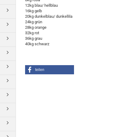
12kg blau/ hellblau
16kg gelb
20kg dunkelblau/ dunkellila
24kg grün
28kg orange
32kg rot
36kg grau
40kg schwarz
teilen