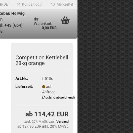
DE
Kundenlogin
Merkzettel
tebau Herwig
n
Ihr
Warenkorb
il +43 (664)
0,00 EUR
08
Competition Kettlebell
28kg orange
Art.Nr.:
fr518c
Lieferzeit:
auf
Anfrage
(Ausland abweichend)
114,42 EUR
zzgl. 20% MwSt. zzgl.
Versand
137,30 EUR inkl. 20% MwSt.